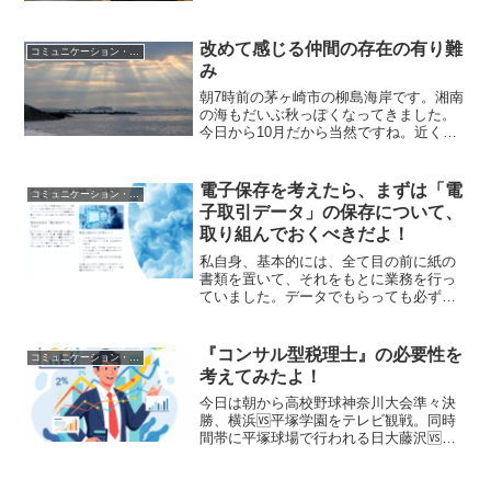
こなせるのかどうか…。さあ、42歳から
の新たなApple物...
改めて感じる仲間の存在の有り難
コミュニケーション・仕事術
み
朝7時前の茅ヶ崎市の柳島海岸です。湘南
の海もだいぶ秋っぽくなってきました。
今日から10月だから当然ですね。近くの
道の駅湘南ちがさきにあるなんどき牧場
のメンチカツをいただきました。一個350
円です(^^;)最近、事務所の近くにある高
電子保存を考えたら、まずは「電
コミュニケーション・仕事術
座豚のメン...
子取引データ」の保存について、
取り組んでおくべきだよ！
私自身、基本的には、全て目の前に紙の
書類を置いて、それをもとに業務を行っ
ていました。データでもらっても必ず印
刷していました。それくらいアナログ派
でした。決してアナログを否定するつも
りはありません。ただ、いつからか書類
『コンサル型税理士』の必要性を
コミュニケーション・仕事術
と仕事をすることが税理士...
考えてみたよ！
今日は朝から高校野球神奈川大会準々決
勝、横浜🆚平塚学園をテレビ観戦。同時
間帯に平塚球場で行われる日大藤沢🆚向
上を現地で観戦しようと考えていました
が、あまりの暑さで断念。（この暑さで
プレーしている選手、スタンドで応援し