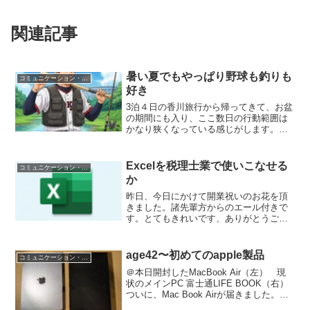
関連記事
暑い夏でもやっぱり野球も釣りも
コミュニケーション・仕事術
好き
3泊４日の香川旅行から帰ってきて、お盆
の期間にも入り、ここ数日の行動範囲は
かなり狭くなっている感じがします。・
事務所から徒歩3分のジム・湘南台で、ひ
たすらテレワーク・鎌倉の実家で親族の
集まり、お泊まり会・武蔵小杉で、前職
Excelを税理士業で使いこなせる
コミュニケーション・仕事術
場の先輩、同僚と飲み...
か
昨日、今日にかけて開業祝いのお花を頂
きました。諸先輩方からのエール付きで
す。とてもきれいです、ありがとうござ
います！！初心の気持ちをずっと忘れな
いようにという激励が詰まっていますの
で、写真をあげさせていただきました。
age42〜初めてのapple製品
コミュニケーション・仕事術
Excelセミナーへ参加...
＠本日開封したMacBook Air（左） 現
状のメインPC 富士通LIFE BOOK（右）
ついに、Mac Book Airが届きました。果
たして、Apple製品初心者である私に使い