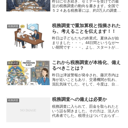
昨日に引き続き、セミナーを受けての最
近の税務調査の動向を書きます。全国で
５２４ある税務署には、約3万人の調査官
がいます。以前にもブログで書いたこと
がありますが、１事務年度の中で、税務
署ごとに何件の調査をこなすというノル
税務調査で重加算税と指摘された
税務調査
マがあります。その選定...
ら、考えることを伝えます！！
昨日は子どもたちの終業式。夏休みが始
まりました・・・。44日間というなが〜
い期間です・・・。よし、スタートが肝
心。気分を変えていこう！！ということ
で、久しぶりに、お昼に焼きそばを作り
ました。スーパーに行き、美味しそうな
これから税務調査が本格化、備え
税務調査
富士宮焼きそばに目に留...
るべきことは？
昨日は津波警報が発令され、藤沢市内は
海が近いこともあり、交通機関が乱れ、
混乱気味でした。そして、今度は、台風
も近づいていることから、茅ヶ崎サザン
ビーチで予定されていた花火大会も中止
との発表がありました。予備日ないとの
税務調査への備えは必要か
税務調査
ことです。先日の鎌倉花火...
税務調査に入られて、罰金を取られたと
いう話を聞きました。その方は、法人の
代表者でした。税理士はついておらず、
設立して4-5年経っての調査だったそう
で、兎にも角にも売上を上げることだけ