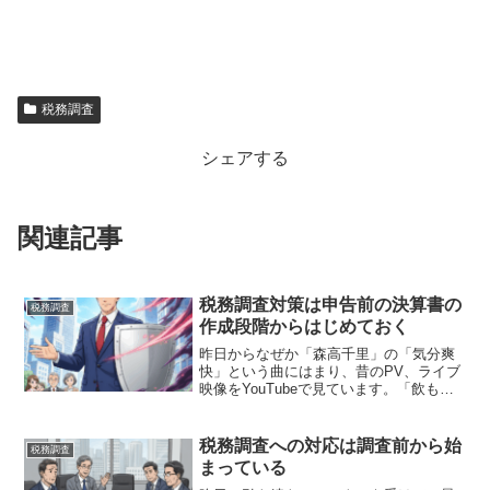
税務調査
シェアする
関連記事
税務調査対策は申告前の決算書の
税務調査
作成段階からはじめておく
昨日からなぜか「森高千里」の「気分爽
快」という曲にはまり、昔のPV、ライブ
映像をYouTubeで見ています。「飲も
う〜♫」と踊りながら楽しい気分になる
曲です。誰かわからない中1の長女が私の
真似をして一緒に踊ってくれました(笑)そ
税務調査への対応は調査前から始
税務調査
の時代の「森...
まっている