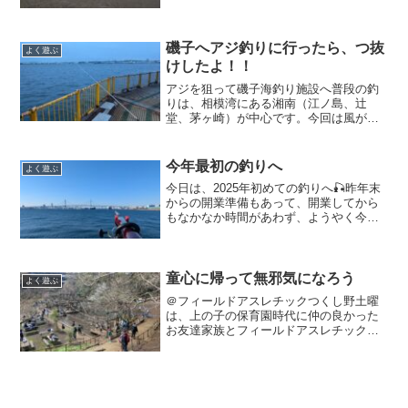
参加し、開幕致しました⚾昨年までは、
幼馴染に誘われた草野球チームに8年ほど
在籍しており、毎週、日曜に大田区の多
摩川河川敷での試合をし...
磯子へアジ釣りに行ったら、つ抜
よく遊ぶ
けしたよ！！
アジを狙って磯子海釣り施設へ普段の釣
りは、相模湾にある湘南（江ノ島、辻
堂、茅ヶ崎）が中心です。今回は風が強
い予報のため、東京湾にある横浜方面の
海釣り施設へ。施設の入場料金（500円）
がかかる、少し遠い（1時間弱）などのデ
今年最初の釣りへ
よく遊ぶ
メリットもありますが...
今日は、2025年初めての釣りへ🎣昨年末
からの開業準備もあって、開業してから
もなかなか時間があわず、ようやく今年
のスタートを切りました！！主戦場は、
藤沢市に引っ越してからは、鵠沼海岸を
中心とする相模湾ですが、今日は、アジ
を釣って、こどもに食...
童心に帰って無邪気になろう
よく遊ぶ
＠フィールドアスレチックつくし野土曜
は、上の子の保育園時代に仲の良かった
お友達家族とフィールドアスレチックつ
くし野行ってきました。私は、横浜市緑
区出身で、子どもの頃に家族や友達とよ
く行きました🏞大人になってからは子ど
もを連れて何度か行きたい...