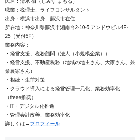
氏名：清水 衛（しみず まもる）
職業：税理士、ライフコンサルタント
出身：横浜市出身 藤沢市在住
所在地：神奈川県藤沢市湘南台2-10-5 アンドウビル4F-
25（受付5F）
業務内容：
・経営支援、税務顧問（法人（小規模企業））
・経営支援、不動産税務（地域の地主さん、大家さん、兼
業農家さん）
・相続・生前対策
・クラウド導入による経営管理一元化、業務効率化
（freee推奨）
・IT・デジタル化推進
・管理会計改善、業務効率化
詳しくは→
プロフィール