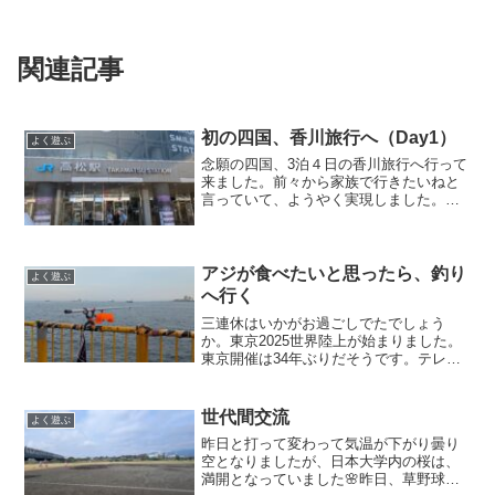
関連記事
初の四国、香川旅行へ（Day1）
よく遊ぶ
念願の四国、3泊４日の香川旅行へ行って
来ました。前々から家族で行きたいねと
言っていて、ようやく実現しました。う
どん県のうどんをいただきます。まず
は、新横浜駅からのぞみに乗って、岡山
へ。３時間半ほどで到着。岡山を堪能す
ることなく、すぐさまJR...
アジが食べたいと思ったら、釣り
よく遊ぶ
へ行く
三連休はいかがお過ごしでたでしょう
か。東京2025世界陸上が始まりました。
東京開催は34年ぶりだそうです。テレビ
での観戦ですが、トラックレース面白い
ですね。家族で見ています。天気はなん
だか安定しない連休でした。晴れた日は
世代間交流
よく遊ぶ
残暑もまだまだ厳しい...
昨日と打って変わって気温が下がり曇り
空となりましたが、日本大学内の桜は、
満開となっていました🌸昨日、草野球に