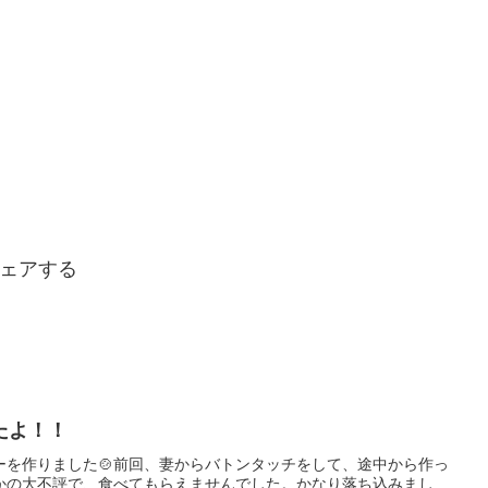
ェアする
たよ！！
ーを作りました🍲前回、妻からバトンタッチをして、途中から作っ
かの大不評で、食べてもらえませんでした。かなり落ち込みまし