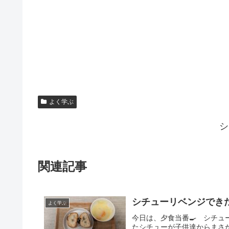
よく学ぶ
シ
関連記事
シチューリベンジでき
よく学ぶ
今日は、夕食当番🍳 シチュ
たシチューが子供達からまさ