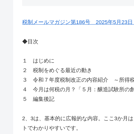
税制メールマガジン第186号 2025年5月23日 
◆目次
１ はじめに
２ 税制をめぐる最近の動き
３ 令和７年度税制改正の内容紹介 ～所得
４ 今月は何税の月？「５月：醸造試験所の創設
５ 編集後記
2、3は、基本的に広報的な内容。ここ3か月
トでわかりやすいです。