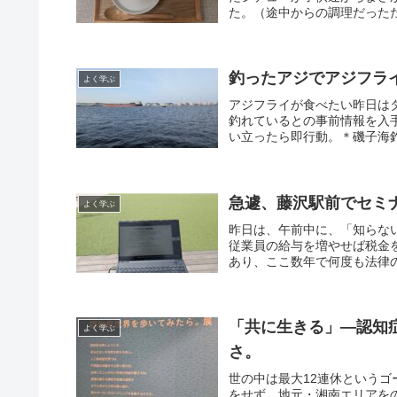
た。（途中からの調理だったた
釣ったアジでアジフラ
よく学ぶ
アジフライが食べたい昨日は
釣れているとの事前情報を入
い立ったら即行動。＊磯子海釣
急遽、藤沢駅前でセミ
よく学ぶ
昨日は、午前中に、「知らな
従業員の給与を増やせば税金
あり、ここ数年で何度も法律の
「共に生きる」―認知
よく学ぶ
さ。
世の中は最大12連休という
をせず、地元・湘南エリアを