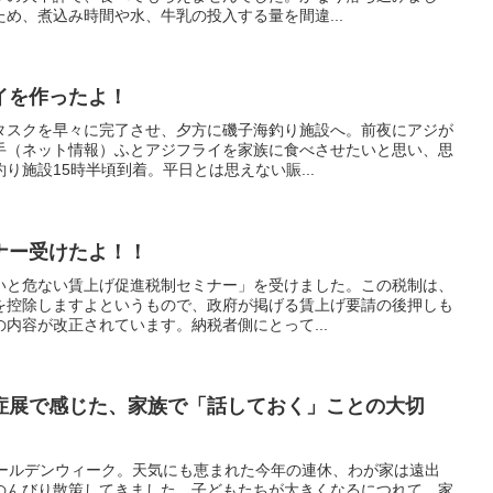
め、煮込み時間や水、牛乳の投入する量を間違...
イを作ったよ！
タスクを早々に完了させ、夕方に磯子海釣り施設へ。前夜にアジが
手（ネット情報）ふとアジフライを家族に食べさせたいと思い、思
り施設15時半頃到着。平日とは思えない賑...
ナー受けたよ！！
いと危ない賃上げ促進税制セミナー」を受けました。この税制は、
を控除しますよというもので、政府が掲げる賃上げ要請の後押しも
内容が改正されています。納税者側にとって...
症展で感じた、家族で「話しておく」ことの大切
ゴールデンウィーク。天気にも恵まれた今年の連休、わが家は遠出
のんびり散策してきました。子どもたちが大きくなるにつれて、家