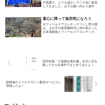
不思議で、とても温かいランチ会に参加
してきました。山下公園へ向かう途中、
ちょうどトライアスロンの世界大会が開
催されていました。トライアスロンとい
えば、経営者の方でチャレンジしている
童心に帰って無邪気になろう
よく遊ぶ
方が結構いて、話をよく聞...
＠フィールドアスレチックつくし野土曜
は、上の子の保育園時代に仲の良かった
お友達家族とフィールドアスレチックつ
くし野行ってきました。私は、横浜市緑
区出身で、子どもの頃に家族や友達とよ
く行きました🏞大人になってからは子ど
もを連れて何度か行きたい...
2025年版「小規模企業白書」全文に目を
通してから生成AIでまとめてみたよ！
財務省のメールマガジン配信サービスに
登録したよ！