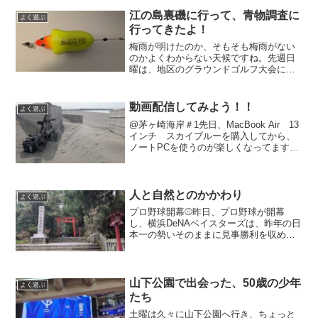
中心とする相模湾ですが、今日は、アジ
を釣って、こどもに食...
江の島裏磯に行って、青物調査に
よく遊ぶ
行ってきたよ！
梅雨が明けたのか、そもそも梅雨がない
のかよくわからない天候ですね。先週日
曜は、地区のグラウンドゴルフ大会に、
運営補助として参加してきましたが、暑
さと合わせてとんでもない強風が吹く
中、なんとか無事に終わりました。参加
動画配信してみよう！！
よく遊ぶ
者は７０～８０代の高齢者が...
@茅ヶ崎海岸＃1先日、MacBook Air 13
インチ スカイブルーを購入してから、
ノートPCを使うのが楽しくなってます。
今までは、仕事をするためにパソコンを
開いてましたが、MacBook Airを触りた
いがために、仕事をする、作業をする...
人と自然とのかかわり
よく遊ぶ
プロ野球開幕⚾昨日、プロ野球が開幕
し、横浜DeNAベイスターズは、昨年の日
本一の勢いそのままに見事勝利を収めま
した！！私が所属する草野球チームも先
週開幕し、私は明日の試合が開幕参加で
す。ここのところ花粉症もあって、トレ
ーニング不足なので、体...
山下公園で出会った、50歳の少年
よく遊ぶ
たち
土曜は久々に山下公園へ行き、ちょっと